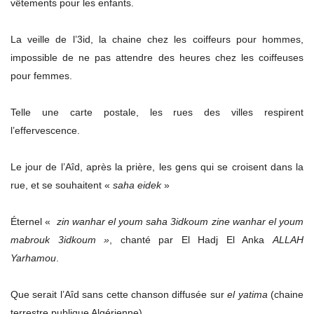
vêtements pour les enfants.
La veille de l’3id, la chaine chez les coiffeurs pour hommes,
impossible de ne pas attendre des heures chez les coiffeuses
pour femmes.
Telle une carte postale, les rues des villes respirent
l’effervescence.
Le jour de l’Aîd, après la prière, les gens qui se croisent dans la
rue, et se souhaitent «
saha eidek
»
Éternel «
zin wanhar el youm saha 3idkoum zine wanhar el youm
mabrouk 3idkoum »
, chanté par El Hadj El Anka
ALLAH
Yarhamou
.
Que serait l’Aîd sans cette chanson diffusée sur
el yatima
(chaine
terrestre publique Algérienne).