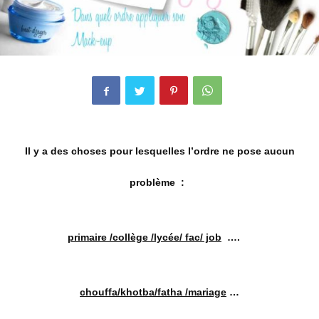
Il y a des choses pour lesquelles l’ordre ne pose aucun
problème :
primaire /collège /lycée/ fac/ job
….
chouffa/khotba/fatha /mariage
…