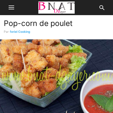
Pop-corn de poulet
Par
feriel Cooking