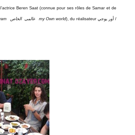
 l’actrice Beren Saat (connue pour ses rôles de Samar et de
nyam
عالمى الخاص
my Own world
), du réalisateur أور يوجي /