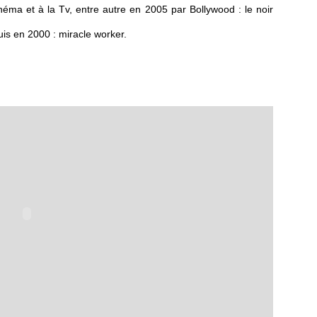
inéma et à la Tv, entre autre en 2005 par Bollywood : le noir
1960 puis en 2000 : miracle worker.