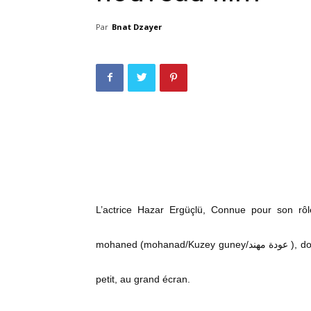
Par
Bnat Dzayer
L’actrice Hazar Ergüçlü, Connue pour son r
mohaned (mohanad/Kuzey guney/عودة مهند ), dont la saison 1 est diffusée sur la chaine Abu Dhabi, passe du
petit, au grand écran.