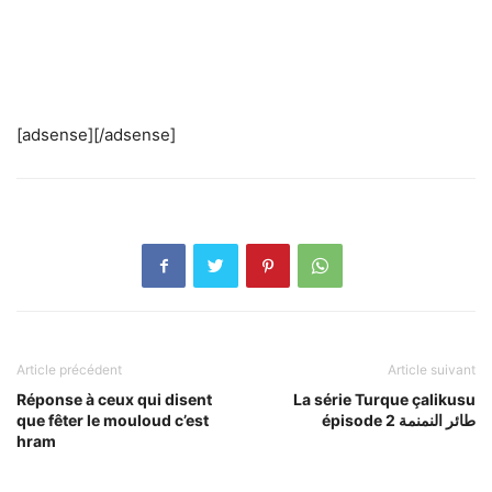
[adsense][/adsense]
Article précédent
Article suivant
Réponse à ceux qui disent
La série Turque çalikusu
que fêter le mouloud c’est
épisode 2 طائر النمنمة
hram