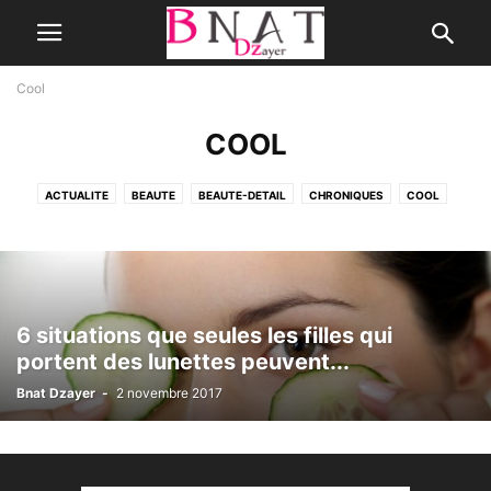
Cool
COOL
ACTUALITE
BEAUTE
BEAUTE-DETAIL
CHRONIQUES
COOL
CUISINE
CULTURE
GEEKETTE
INSOLITE
MAISON
MARIAGE
MEDIAS
MODE
NON CLASSÉ
PEOPLE
SANTÉ
SÉRIES
SOCIÉTÉ
TV
6 situations que seules les filles qui
portent des lunettes peuvent...
Bnat Dzayer
-
2 novembre 2017