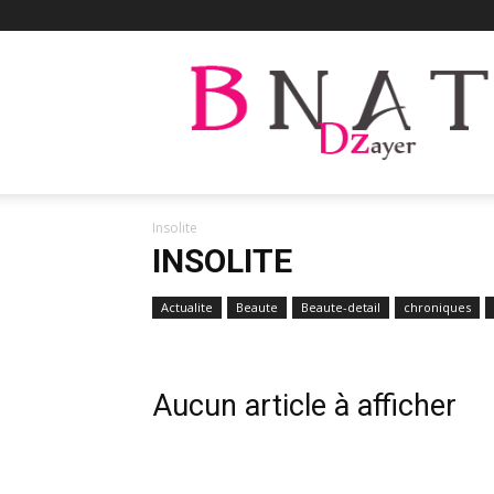
Bnat
Dzayer
Insolite
INSOLITE
Actualite
Beaute
Beaute-detail
chroniques
Aucun article à afficher