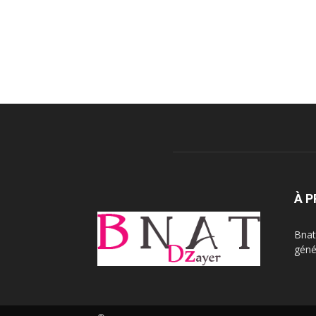
À 
Bnat
génér