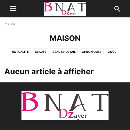
Maison
MAISON
ACTUALITE
BEAUTE
BEAUTE-DETAIL
CHRONIQUES
COOL
CUISINE
CULTURE
GEEKETTE
INSOLITE
MAISON
MARIAGE
MEDIAS
MODE
NON CLASSÉ
PEOPLE
SANTÉ
SÉRIES
Aucun article à afficher
SOCIÉTÉ
TV